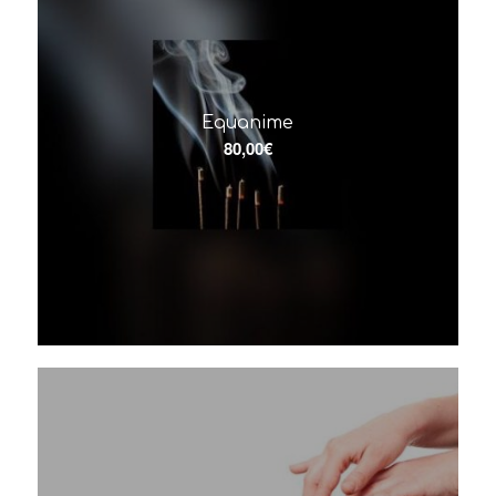
Equanime
80,00
€