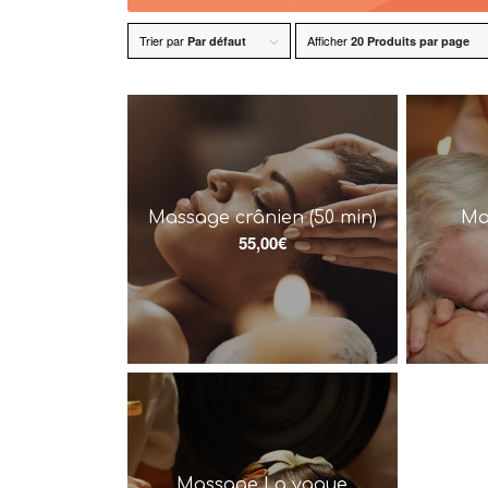
Trier par
Afficher
Par défaut
20 Produits par page
Massage crânien (50 min)
Ma
55,00
€
Massage La vague